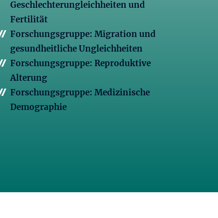
Geschlechterungleichheiten und
Fertilität
Forschungsgruppe: Migration und
gesundheitliche Ungleichheiten
Forschungsgruppe: Reproduktive
Alterung
Forschungsgruppe: Medizinische
Demographie