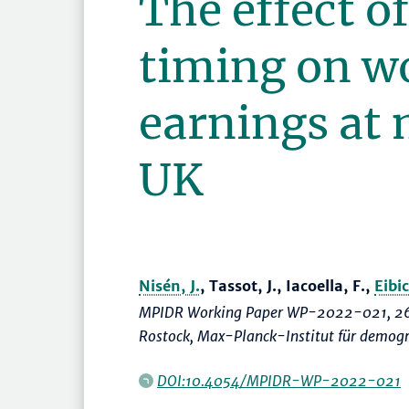
The effect of
timing on 
earnings at 
UK
Nisén, J.
, Tassot, J., Iacoella, F.,
Eibic
MPIDR Working Paper WP-2022-021, 26
Rostock, Max-Planck-Institut für demog
DOI:10.4054/MPIDR-WP-2022-021