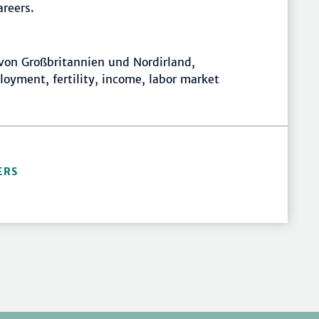
reers.
 von Großbritannien und Nordirland,
oyment, fertility, income, labor market
ERS