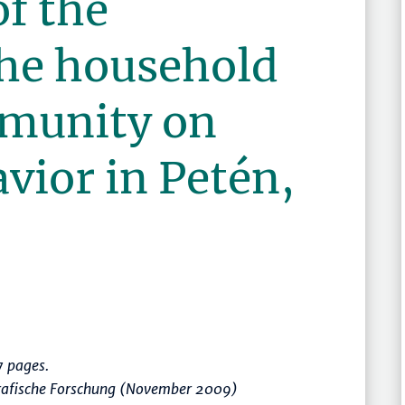
f the
the household
munity on
avior in Petén,
 pages.
rafische Forschung (November 2009)