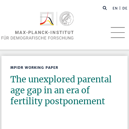
EN
| DE
MPIDR WORKING PAPER
The unexplored parental
age gap in an era of
fertility postponement