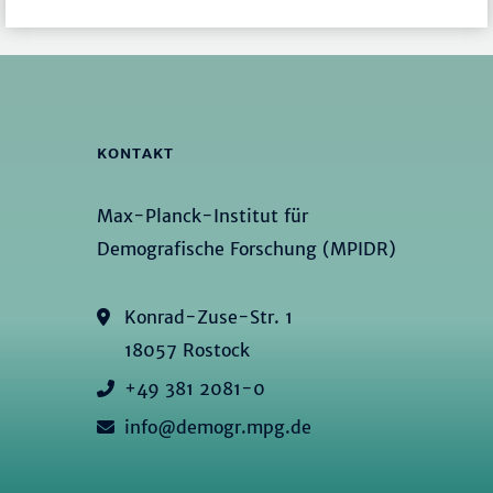
KONTAKT
Max-Planck-Institut für
Demografische Forschung (MPIDR)
Konrad-Zuse-Str. 1
18057 Rostock
+49 381 2081-0
info@demogr.mpg.de