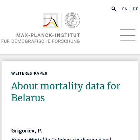
EN
| DE
WEITERES PAPER
About mortality data for
Belarus
Grigoriev, P.
Human Mortality Database: background and