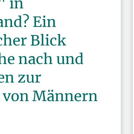
" in
and? Ein
her Blick
he nach und
en zur
t von Männern