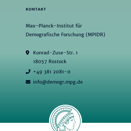
KONTAKT
Max-Planck-Institut für
Demografische Forschung (MPIDR)
Konrad-Zuse-Str. 1
18057 Rostock
+49 381 2081-0
info@demogr.mpg.de