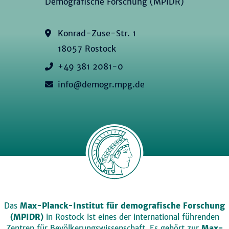
Demografische Forschung (MPIDR)
Konrad-Zuse-Str. 1
18057 Rostock
+49 381 2081-0
info@demogr.mpg.de
Das
Max-Planck-Institut für demografische Forschung
(MPIDR)
in Rostock ist eines der international führenden
Zentren für Bevölkerungswissenschaft. Es gehört zur
Max-