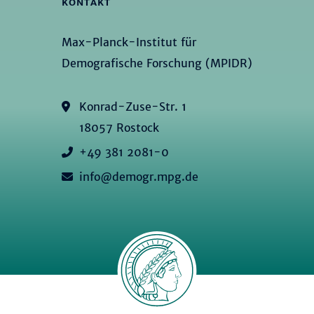
KONTAKT
Max-Planck-Institut für
Demografische Forschung (MPIDR)
Konrad-Zuse-Str. 1
18057 Rostock
+49 381 2081-0
info@demogr.mpg.de