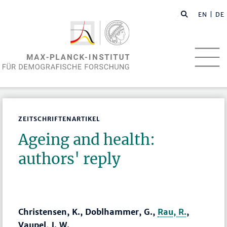
EN
| DE
ZEITSCHRIFTENARTIKEL
Ageing and health:
authors' reply
Christensen, K., Doblhammer, G.,
Rau, R.
,
Vaupel, J. W.