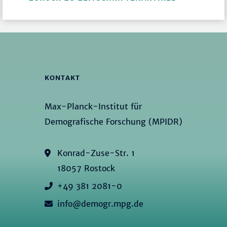
KONTAKT
Max-Planck-Institut für
Demografische Forschung (MPIDR)
Konrad-Zuse-Str. 1
18057 Rostock
+49 381 2081-0
info@demogr.mpg.de