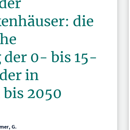
der
enhäuser: die
che
der 0- bis 15-
der in
 bis 2050
mer, G.