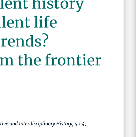
lent history
lent life
trends?
m the frontier
tive and Interdisciplinary History
, 50:4,