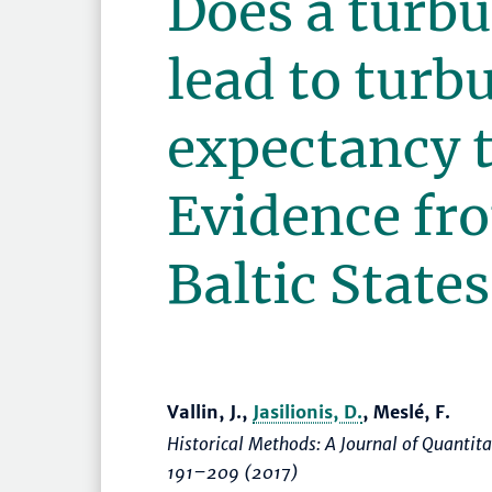
Does a turbu
lead to turbu
expectancy 
Evidence fro
Baltic States
Vallin, J.,
Jasilionis, D.
, Meslé, F.
Historical Methods: A Journal of Quantita
191–209
(2017)