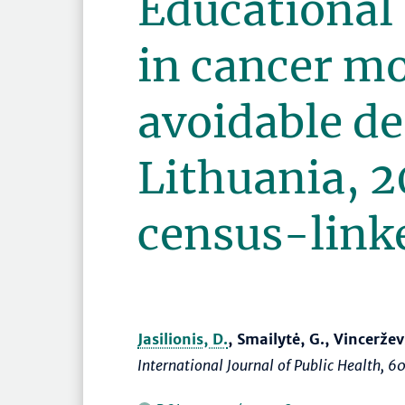
Educational 
in cancer mo
avoidable de
Lithuania, 
census-link
Jasilionis, D.
, Smailytė, G., Vinceržev
International Journal of Public Health
, 6