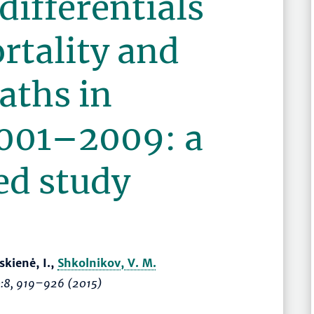
differentials
rtality and
aths in
2001–2009: a
ed study
skienė, I.,
Shkolnikov, V. M.
0:8,
919–926
(2015)