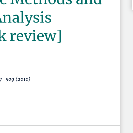
Analysis
k review]
7–509
(2010)