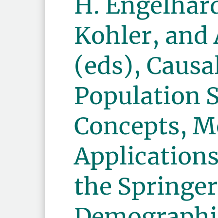
H. Engelhard
Kohler, and 
(eds), Causa
Population S
Concepts, M
Applications
the Springer
Demographi