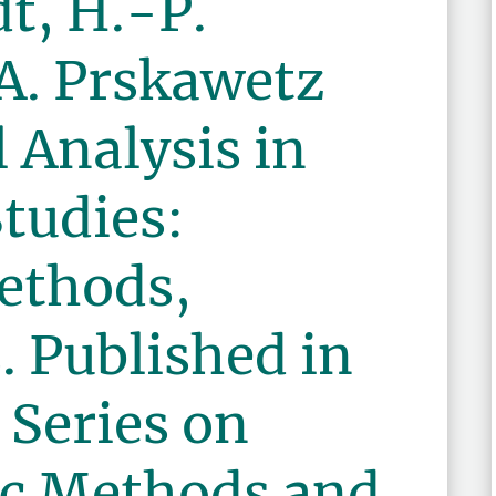
t, H.-P.
A. Prskawetz
l Analysis in
tudies:
ethods,
. Published in
 Series on
c Methods and