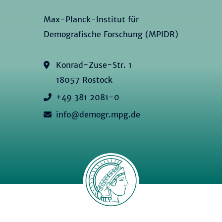
Max-Planck-Institut für
Demografische Forschung (MPIDR)
Konrad-Zuse-Str. 1
18057 Rostock
+49 381 2081-0
info@demogr.mpg.de