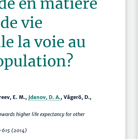
de en matière
de vie
e la voie au
population?
reev, E. M.,
Jdanov, D. A.
, Vågerö, D.,
ards higher life expectancy for other
–615
(2014)