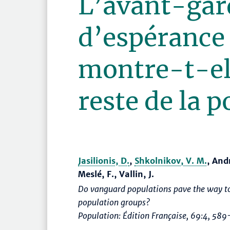
L’avant-gar
d’espérance 
montre-t-ell
reste de la 
Jasilionis, D.
,
Shkolnikov, V. M.
, And
Meslé, F., Vallin, J.
Do vanguard populations pave the way tow
population groups?
Population: Édition Française
, 69:4,
589