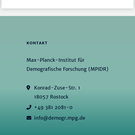
KONTAKT
Max-Planck-Institut für
Demografische Forschung (MPIDR)
Konrad-Zuse-Str. 1
18057 Rostock
+49 381 2081-0
info@demogr.mpg.de