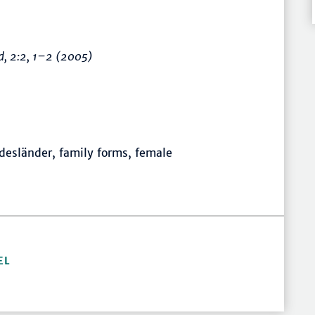
d
, 2:2,
1–2
(2005)
esländer, family forms, female
EL