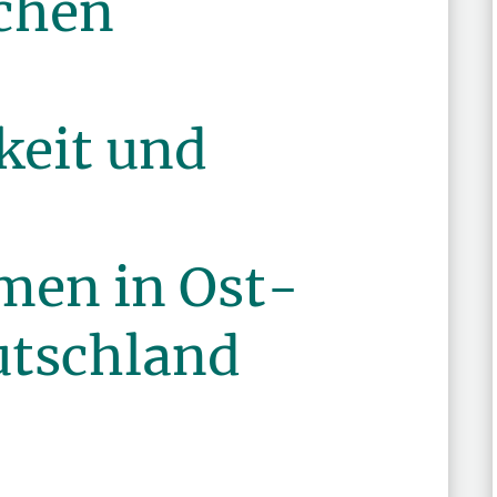
chen
eit und
:
men in Ost-
utschland