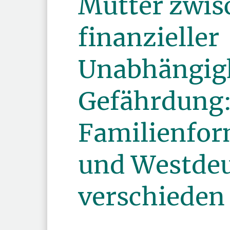
Mütter zwis
finanzieller
Unabhängigk
Gefährdung
Familienfor
und Westde
verschieden