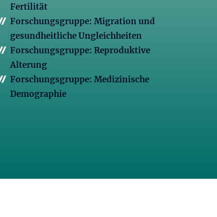
Fertilität
Forschungsgruppe: Migration und
gesundheitliche Ungleichheiten
Forschungsgruppe: Reproduktive
Alterung
Forschungsgruppe: Medizinische
Demographie