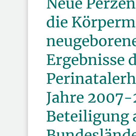
Neue Perzent
die Körper
neugeborene
Ergebnisse 
Perinataler
Jahre 2007-
Beteiligung a
Bundesländ