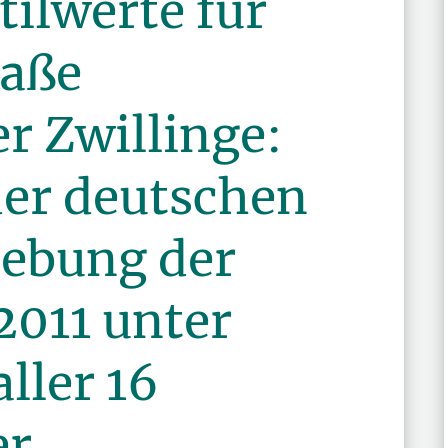
ilwerte für
maße
r Zwillinge:
der deutschen
hebung der
2011 unter
ller 16
er