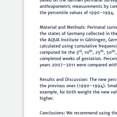
based on the German perinatal survey
anthropometric measurements by comp
the percentile values of 1990–1994.
Material and Methods: Perinatal surve
the states of Germany collected in t
the AQUA Institute in Göttingen, Germ
calculated using cumulative frequenci
rd
th
th
th
computed for the 3
, 10
, 25
, 50
completed weeks of gestation. Percent
years 2007–2011 were compared with
Results and Discussion: The new perc
the previous ones (1990–1994). Small 
example, for birth weight the new val
higher.
Conclusions: We recommend using the 