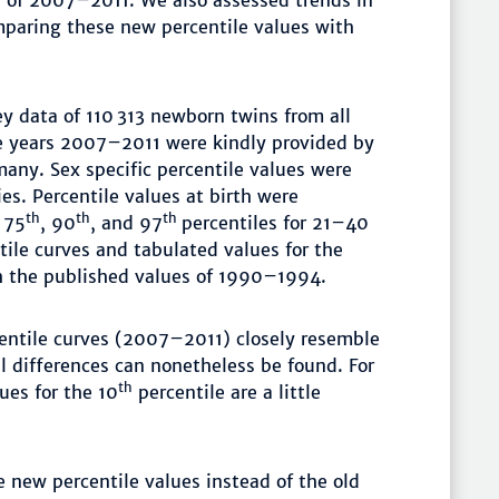
 of 2007–2011. We also assessed trends in
aring these new percentile values with
y data of 110 313 newborn twins from all
he years 2007–2011 were kindly provided by
any. Sex specific percentile values were
es. Percentile values at birth were
th
th
th
, 75
, 90
, and 97
percentiles for 21–40
ile curves and tabulated values for the
 the published values of 1990–1994.
entile curves (2007–2011) closely resemble
differences can none­theless be found. For
th
ues for the 10
percentile are a little
new percentile values instead of the old