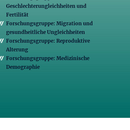
Geschlechterungleichheiten und
Fertilität
Forschungsgruppe: Migration und
gesundheitliche Ungleichheiten
Forschungsgruppe: Reproduktive
Alterung
Forschungsgruppe: Medizinische
Demographie