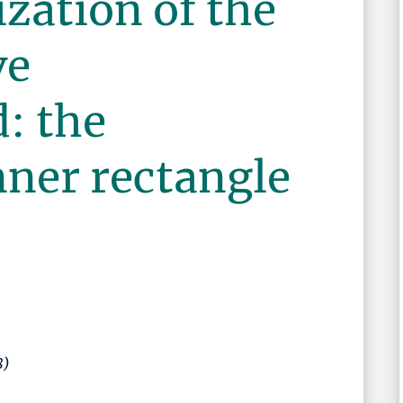
zation of the
ve
: the
ner rectangle
8)