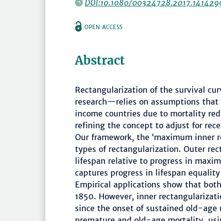
DOI:10.1080/00324728.2017.141429
OPEN ACCESS
Abstract
Rectangularization of the survival cu
research—relies on assumptions that 
income countries due to mortality re
refining the concept to adjust for rec
Our framework, the ‘maximum inner r
types of rectangularization. Outer re
lifespan relative to progress in maxi
captures progress in lifespan equality
Empirical applications show that both
1850. However, inner rectangularizati
since the onset of sustained old-age 
premature and old-age mortality, usi