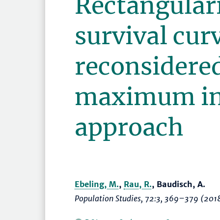
Rectangulari
survival cur
reconsidered
maximum in
approach
Ebeling, M.
,
Rau, R.
, Baudisch, A.
Population Studies
, 72:3,
369–379
(201