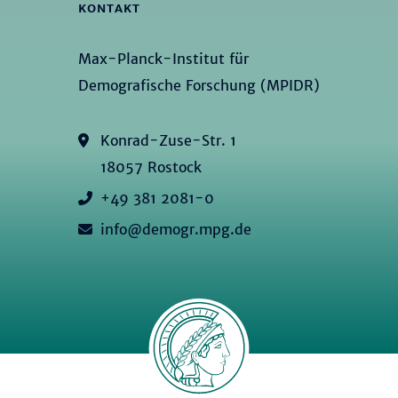
KONTAKT
Max-Planck-Institut für
Demografische Forschung (MPIDR)
Konrad-Zuse-Str. 1
18057 Rostock
+49 381 2081-0
info@demogr.mpg.de