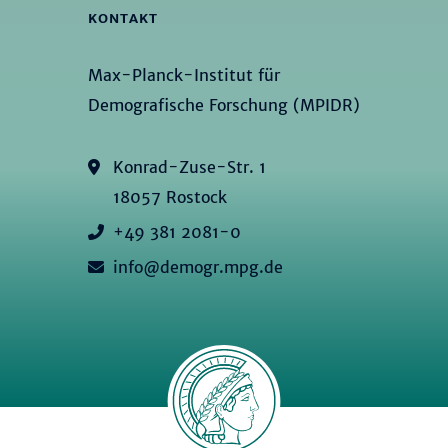
KONTAKT
Max-Planck-Institut für
Demografische Forschung (MPIDR)
Konrad-Zuse-Str. 1
18057 Rostock
+49 381 2081-0
info@demogr.mpg.de