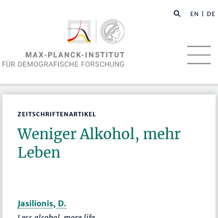
EN
| DE
ZEITSCHRIFTENARTIKEL
Weniger Alkohol, mehr
Leben
Jasilionis, D.
Less alcohol, more life