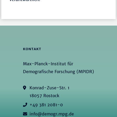
KONTAKT
Max-Planck-Institut für
Demografische Forschung (MPIDR)
Konrad-Zuse-Str. 1
18057 Rostock
+49 381 2081-0
info@demogr.mpg.de