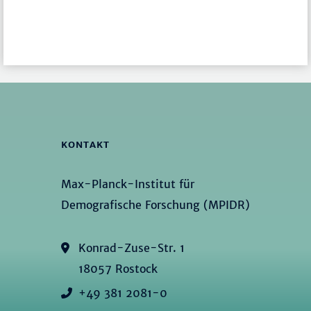
KONTAKT
Max-Planck-Institut für
Demografische Forschung (MPIDR)
Konrad-Zuse-Str. 1
18057 Rostock
+49 381 2081-0