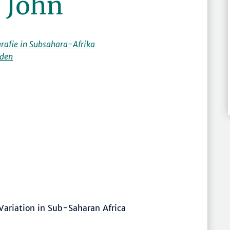
 John
afie in Subsahara-Afrika
nden
 Variation in Sub-Saharan Africa