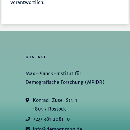
verantwortlich.
KONTAKT
Max-Planck-Institut für
Demografische Forschung (MPIDR)
Konrad-Zuse-Str. 1
18057 Rostock
+49 381 2081-0
info@demogr.mpg.de