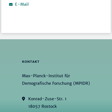
E-Mail
KONTAKT
Max-Planck-Institut für
Demografische Forschung (MPIDR)
Konrad-Zuse-Str. 1
18057 Rostock