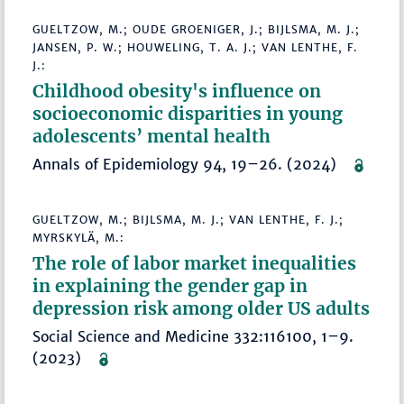
GUELTZOW, M.; OUDE GROENIGER, J.; BIJLSMA, M. J.;
JANSEN, P. W.; HOUWELING, T. A. J.; VAN LENTHE, F.
J.:
Childhood obesity's influence on
socioeconomic disparities in young
adolescents’ mental health
Annals of Epidemiology 94, 19–26. (2024)
GUELTZOW, M.; BIJLSMA, M. J.; VAN LENTHE, F. J.;
MYRSKYLÄ, M.:
The role of labor market inequalities
in explaining the gender gap in
depression risk among older US adults
Social Science and Medicine 332:116100, 1–9.
(2023)