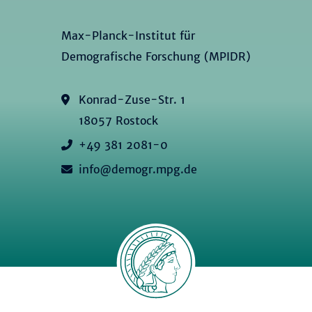
Max-Planck-Institut für
Demografische Forschung (MPIDR)
Konrad-Zuse-Str. 1
18057 Rostock
+49 381 2081-0
info@demogr.mpg.de