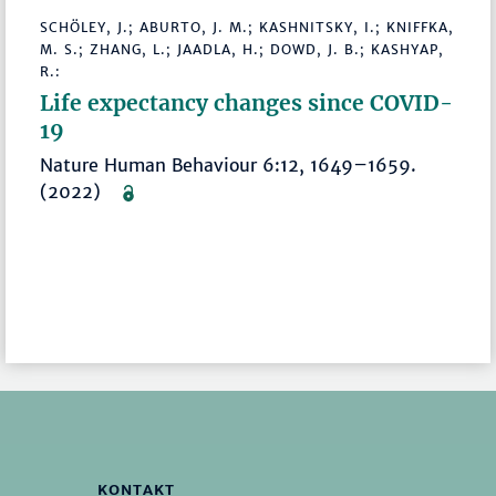
SCHÖLEY, J.; ABURTO, J. M.; KASHNITSKY, I.; KNIFFKA,
M. S.; ZHANG, L.; JAADLA, H.; DOWD, J. B.; KASHYAP,
R.:
Life expectancy changes since COVID-
19
Nature Human Behaviour 6:12, 1649–1659.
(2022)
KONTAKT