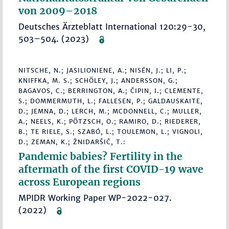
von 2009–2018
Deutsches Ärzteblatt International 120:29-30,
503–504. (2023)
NITSCHE, N.; JASILIONIENE, A.; NISÉN, J.; LI, P.;
KNIFFKA, M. S.; SCHÖLEY, J.; ANDERSSON, G.;
BAGAVOS, C.; BERRINGTON, A.; ČIPIN, I.; CLEMENTE,
S.; DOMMERMUTH, L.; FALLESEN, P.; GALDAUSKAITE,
D.; JEMNA, D.; LERCH, M.; MCDONNELL, C.; MULLER,
A.; NEELS, K.; PÖTZSCH, O.; RAMIRO, D.; RIEDERER,
B.; TE RIELE, S.; SZABÓ, L.; TOULEMON, L.; VIGNOLI,
D.; ZEMAN, K.; ŽNIDARŠIČ, T.:
Pandemic babies? Fertility in the
aftermath of the first COVID-19 wave
across European regions
MPIDR Working Paper WP-2022-027.
(2022)