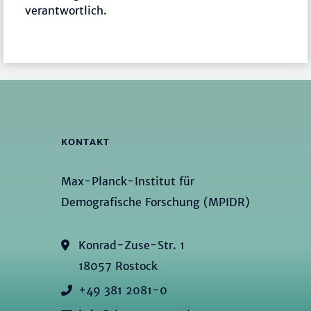
verantwortlich.
KONTAKT
Max-Planck-Institut für
Demografische Forschung (MPIDR)
Konrad-Zuse-Str. 1
18057 Rostock
+49 381 2081-0