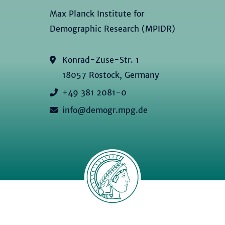
Max Planck Institute for
Demographic Research (MPIDR)
Konrad-Zuse-Str. 1
18057 Rostock, Germany
+49 381 2081-0
info@demogr.mpg.de