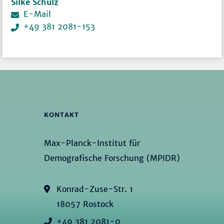
Silke Schulz
E-Mail
+49 381 2081-153
KONTAKT
Max-Planck-Institut für
Demografische Forschung (MPIDR)
Konrad-Zuse-Str. 1
18057 Rostock
+49 381 2081-0