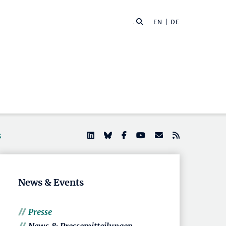
EN
| DE
s
News & Events
Presse