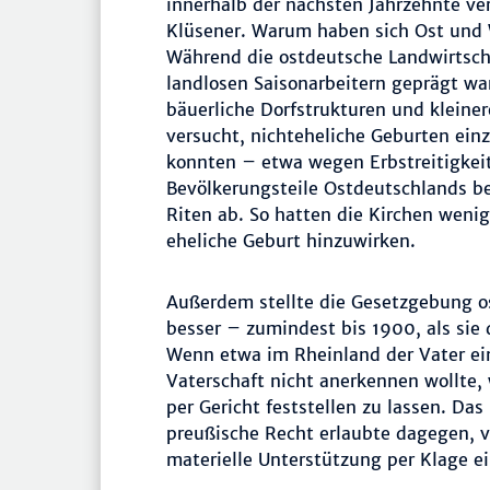
innerhalb der nächsten Jahrzehnte v
Klüsener. Warum haben sich Ost und W
Während die ostdeutsche Landwirtscha
landlosen Saisonarbeitern geprägt wa
bäuerliche Dorfstrukturen und kleiner
versucht, nichteheliche Geburten ei
konnten – etwa wegen Erbstreitigkei
Bevölkerungsteile Ostdeutschlands ber
Riten ab. So hatten die Kirchen wenig
eheliche Geburt hinzuwirken.
Außerdem stellte die Gesetzgebung o
besser – zumindest bis 1900, als sie 
Wenn etwa im Rheinland der Vater ei
Vaterschaft nicht anerkennen wollte, 
per Gericht feststellen zu lassen. Da
preußische Recht erlaubte dagegen, v
materielle Unterstützung per Klage ei