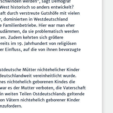
erschwinden werden“, sagt Demograf
est historisch so anders entwickelt?
ft durch verstreute Gutshöfe mit vielen
r, dominierten in Westdeutschland
e Familienbetriebe. Hier war man eher
nzudämmen, da sie problematisch werden
ten. Zudem kehrten sich größere
eits im 19. Jahrhundert von religiösen
er Einfluss, auf die von ihnen bevorzugte
stdeutsche Mütter nichtehelicher Kinder
deutschlandweit vereinheitlicht wurde.
nes nichtehelich geborenen Kindes die
war es der Mutter verboten, die Vaterschaft
s in weiten Teilen Ostdeutschlands geltende
on Vätern nichtehelich geborener Kinder
nzufordern.