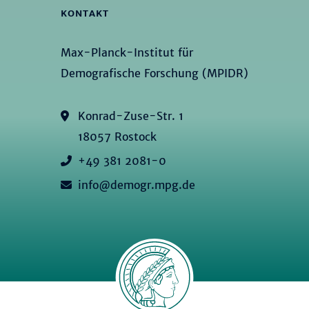
KONTAKT
Max-Planck-Institut für
Demografische Forschung (MPIDR)
Konrad-Zuse-Str. 1
18057 Rostock
+49 381 2081-0
info@demogr.mpg.de