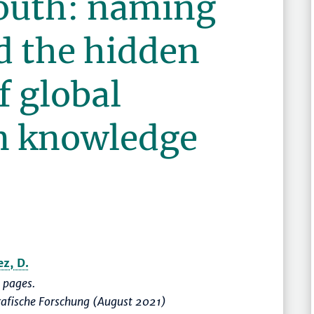
outh: naming
d the hidden
f global
in knowledge
z, D.
 pages.
rafische Forschung (August 2021)