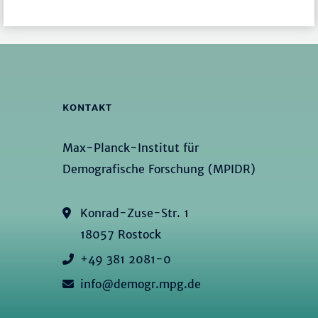
KONTAKT
Max-Planck-Institut für
Demografische Forschung (MPIDR)
Konrad-Zuse-Str. 1
18057 Rostock
+49 381 2081-0
info@demogr.mpg.de