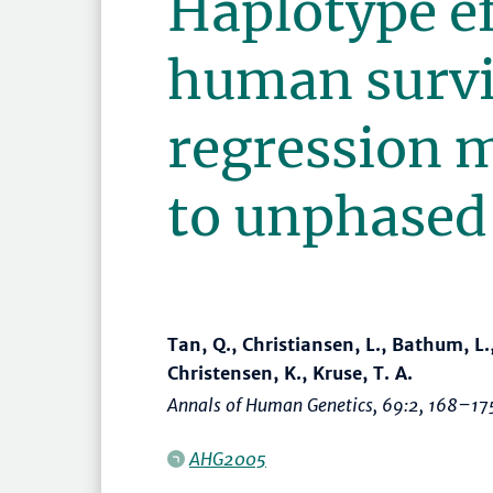
Haplotype ef
human surviv
regression 
to unphased
Tan, Q., Christiansen, L., Bathum, L.,
Christensen, K., Kruse, T. A.
Annals of Human Genetics
, 69:2,
168–17
AHG2005