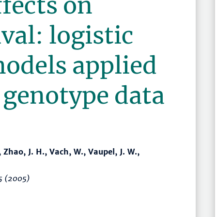
fects on
al: logistic
models applied
 genotype data
 Zhao, J. H., Vach, W., Vaupel, J. W.,
5
(2005)