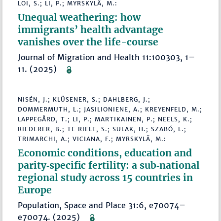
LOI, S.; LI, P.; MYRSKYLÄ, M.:
Unequal weathering: how
immigrants’ health advantage
vanishes over the life-course
Journal of Migration and Health 11:100303, 1–
11. (2025)
NISÉN, J.; KLÜSENER, S.; DAHLBERG, J.;
DOMMERMUTH, L.; JASILIONIENE, A.; KREYENFELD, M.;
LAPPEGÅRD, T.; LI, P.; MARTIKAINEN, P.; NEELS, K.;
RIEDERER, B.; TE RIELE, S.; SULAK, H.; SZABÓ, L.;
TRIMARCHI, A.; VICIANA, F.; MYRSKYLÄ, M.:
Economic conditions, education and
parity‐specific fertility: a sub‐national
regional study across 15 countries in
Europe
Population, Space and Place 31:6, e70074–
e70074. (2025)