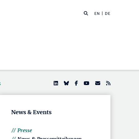
EN
| DE
s
News & Events
Presse