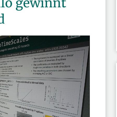
llo gewinnt
d