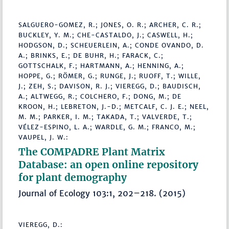
SALGUERO-GOMEZ, R.; JONES, O. R.; ARCHER, C. R.;
BUCKLEY, Y. M.; CHE-CASTALDO, J.; CASWELL, H.;
HODGSON, D.; SCHEUERLEIN, A.; CONDE OVANDO, D.
A.; BRINKS, E.; DE BUHR, H.; FARACK, C.;
GOTTSCHALK, F.; HARTMANN, A.; HENNING, A.;
HOPPE, G.; RÖMER, G.; RUNGE, J.; RUOFF, T.; WILLE,
J.; ZEH, S.; DAVISON, R. J.; VIEREGG, D.; BAUDISCH,
A.; ALTWEGG, R.; COLCHERO, F.; DONG, M.; DE
KROON, H.; LEBRETON, J.-D.; METCALF, C. J. E.; NEEL,
M. M.; PARKER, I. M.; TAKADA, T.; VALVERDE, T.;
VÉLEZ-ESPINO, L. A.; WARDLE, G. M.; FRANCO, M.;
VAUPEL, J. W.:
The COMPADRE Plant Matrix
Database: an open online repository
for plant demography
Journal of Ecology 103:1, 202–218. (2015)
VIEREGG, D.: