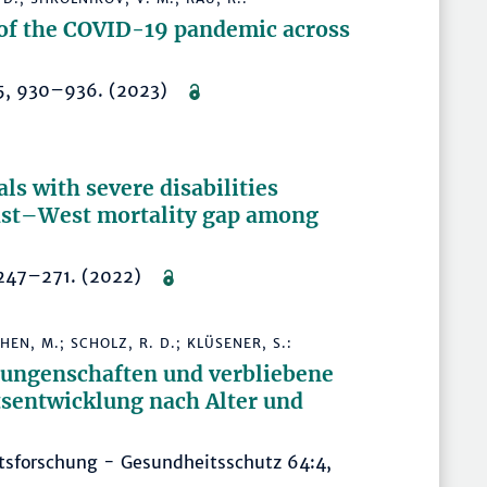
 of the COVID-19 pandemic across
33:5, 930–936. (2023)
ls with severe disabilities
East–West mortality gap among
2, 247–271. (2022)
EN, M.; SCHOLZ, R. D.; KLÜSENER, S.:
rrungenschaften und verbliebene
tsentwicklung nach Alter und
tsforschung - Gesundheitsschutz 64:4,