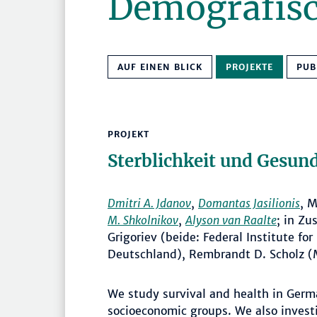
Demografisc
AUF EINEN BLICK
PROJEKTE
PUB
PROJEKT
Sterblichkeit und Gesun
Dmitri A. Jdanov
,
Domantas Jasilionis
, 
M. Shkolnikov
,
Alyson van Raalte
; in Z
Grigoriev (beide: Federal Institute f
Deutschland), Rembrandt D. Scholz 
We study survival and health in Germa
socioeconomic groups. We also invest