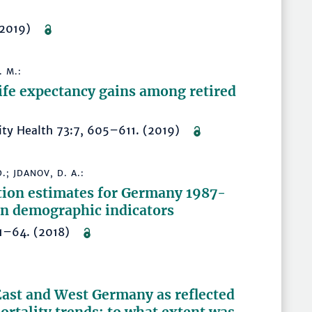
 (2019)
. M.:
life expectancy gains among retired
ity Health 73:7, 605–611. (2019)
.; JDANOV, D. A.:
tion estimates for Germany 1987-
on demographic indicators
 31–64. (2018)
ast and West Germany as reflected