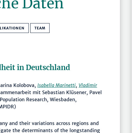
he Daten
LIKATIONEN
TEAM
dheit in Deutschland
Marina Kolobova,
Isabella Marinetti
,
Vladimir
usammenarbeit mit Sebastian Klüsener, Pavel
or Population Research, Wiesbaden,
(MPIDR)
ny and their variations across regions and
igate the determinants of the longstanding