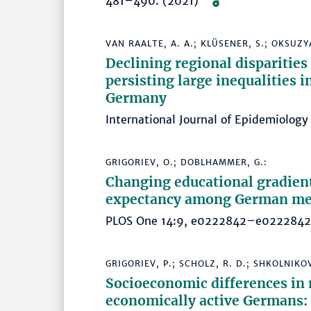
481–490. (2021)
VAN RAALTE, A. A.; KLÜSENER, S.; OKSUZYA
Declining regional disparities 
persisting large inequalities 
Germany
International Journal of Epidemiol
GRIGORIEV, O.; DOBLHAMMER, G.:
Changing educational gradient
expectancy among German me
PLOS One 14:9, e0222842–e022284
GRIGORIEV, P.; SCHOLZ, R. D.; SHKOLNIKOV
Socioeconomic differences in 
economically active Germans: 