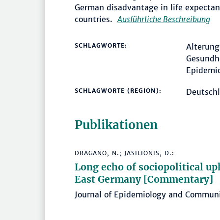
German disadvantage in life expecta
countries.
Ausführliche Beschreibung
SCHLAGWORTE:
Alterung
Gesundhe
Epidemio
SCHLAGWORTE (REGION):
Deutsch
Publikationen
DRAGANO, N.; JASILIONIS, D.:
Long echo of sociopolitical up
East Germany [Commentary]
Journal of Epidemiology and Communi