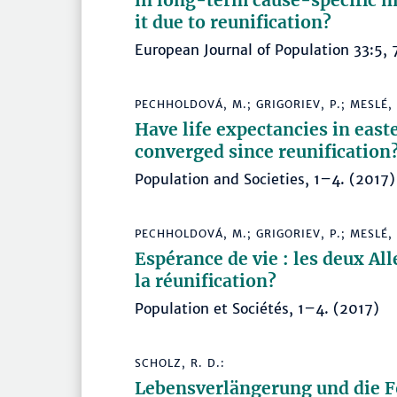
in long-term cause-specific m
it due to reunification?
European Journal of Population 33:5
PECHHOLDOVÁ, M.; GRIGORIEV, P.; MESLÉ, F
Have life expectancies in eas
converged since reunification
Population and Societies, 1–4. (20
PECHHOLDOVÁ, M.; GRIGORIEV, P.; MESLÉ, F
Espérance de vie : les deux A
la réunification?
Population et Sociétés, 1–4. (2017)
SCHOLZ, R. D.:
Lebensverlängerung und die F