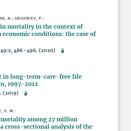
N, A.; GRIGORIEV, P.:
in mortality in the context of
in economic conditions: the case of
ogy 49:2, 486–496. (2020)
 in long-term-care-free life
n, 1997-2012
2. (2019)
, V. M.:
mortality among 27 million
a cross-sectional analysis of the