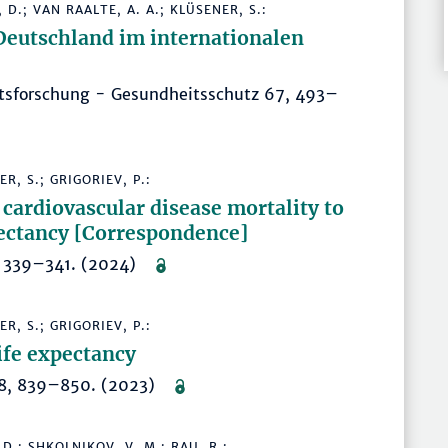
 D.; VAN RAALTE, A. A.; KLÜSENER, S.:
Deutschland im internationalen
tsforschung - Gesundheitsschutz 67, 493–
ER, S.; GRIGORIEV, P.:
n cardiovascular disease mortality to
xpectancy [Correspondence]
9, 339–341. (2024)
ER, S.; GRIGORIEV, P.:
fe expectancy
38:8, 839–850. (2023)
 D.; SHKOLNIKOV, V. M.; RAU, R.: