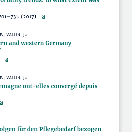
ortality trends: to what extent was
, 701–731. (2017)
.; VALLIN, J.:
tern and western Germany
?
17)
.; VALLIN, J.:
llemagne ont-elles convergé depuis
olgen für den Pflegebedarf bezogen