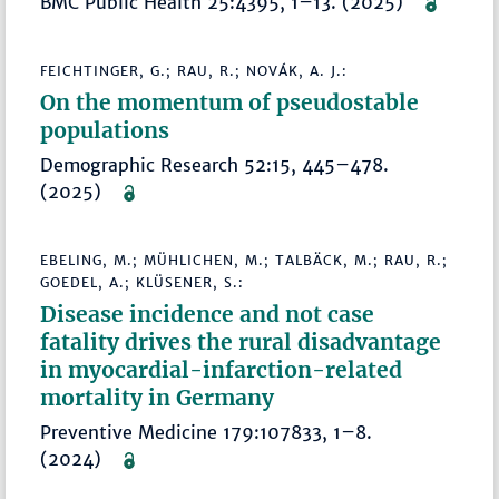
BMC Public Health 25:4395, 1–13. (2025)
FEICHTINGER, G.; RAU, R.; NOVÁK, A. J.:
On the momentum of pseudostable
populations
Demographic Research 52:15, 445–478.
(2025)
EBELING, M.; MÜHLICHEN, M.; TALBÄCK, M.; RAU, R.;
GOEDEL, A.; KLÜSENER, S.:
Disease incidence and not case
fatality drives the rural disadvantage
in myocardial-infarction-related
mortality in Germany
Preventive Medicine 179:107833, 1–8.
(2024)