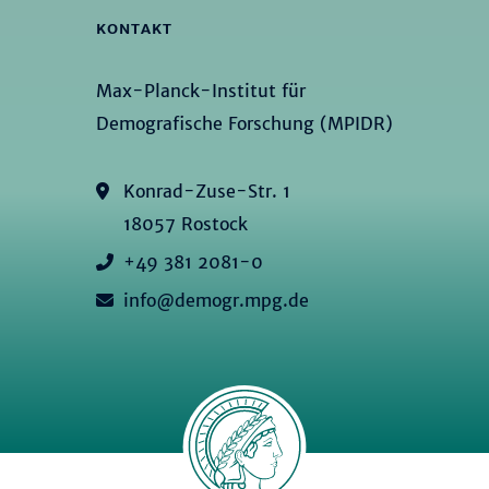
KONTAKT
Max-Planck-Institut für
Demografische Forschung (MPIDR)
Konrad-Zuse-Str. 1
18057 Rostock
+49 381 2081-0
info@demogr.mpg.de