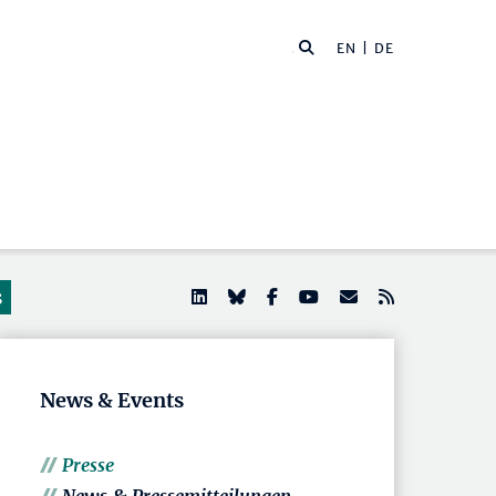
EN
| DE
s
News & Events
Presse