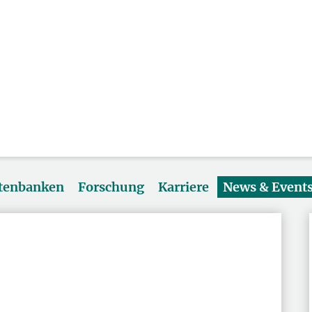
atenbanken
Forschung
Karriere
News & Event